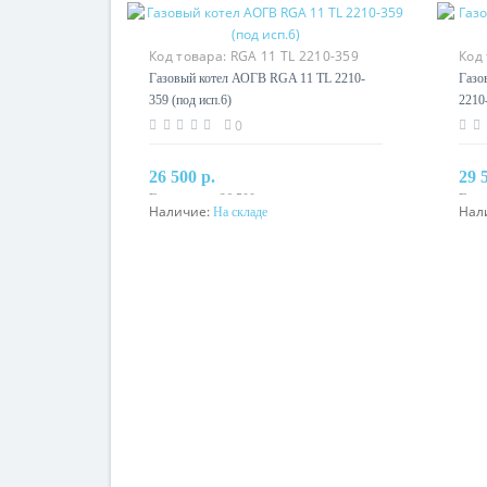
Код товара:
RGA 11 TL 2210-359
Код
(под исп.6)
2210
Газовый котел АОГВ RGA 11 TL 2210-
Газо
359 (под исп.6)
2210-
0
26 500 р.
29 
Без налога: 26 500 р.
Без 
Наличие:
Нал
На складе
В корзину