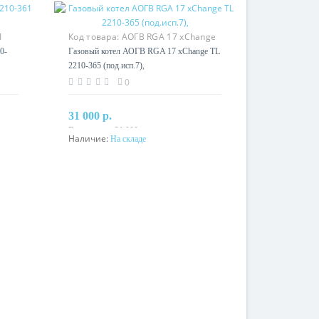
1
Код товара:
АОГВ RGA 17 хChange
TL 2210-365 (под.исп.7),
0-
Газовый котел АОГВ RGA 17 хChange TL
2210-365 (под.исп.7),
0
31 000 р.
Без налога: 31 000 р.
Наличие:
На складе
В корзину