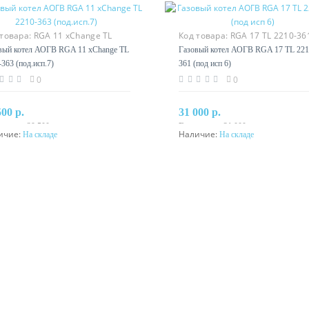
 товара:
RGA 11 хChange TL
Код товара:
RGA 17 TL 2210-36
-363 (под.исп.7)
(под исп 6)
вый котел АОГВ RGA 11 хChange TL
Газовый котел АОГВ RGA 17 TL 221
363 (под.исп.7)
361 (под исп 6)
0
0
500 р.
31 000 р.
налога: 29 500 р.
Без налога: 31 000 р.
ичие:
Наличие:
На складе
На складе
В корзину
В корзину