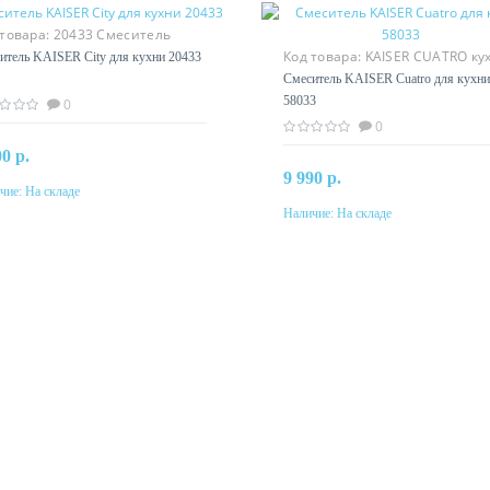
 товара:
20433 Смеситель
ER City для кухни
Код товара:
KAISER СUATRO ку
итель KAISER City для кухни 20433
58033
Смеситель KAISER Cuatro для кухни
58033
0
0
00 р.
9 990 р.
чие:
На складе
В корзину
Наличие:
На складе
В корзину