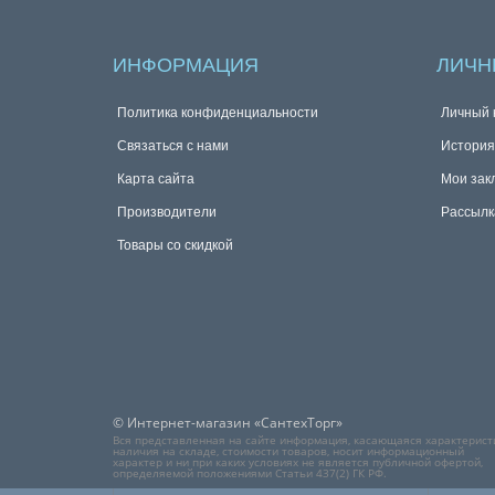
ИНФОРМАЦИЯ
ЛИЧН
Политика конфиденциальности
Личный 
Связаться с нами
История
Карта сайта
Мои зак
Производители
Рассылк
Товары со скидкой
© Интернет-магазин «СантехТорг»
Вся представленная на сайте информация, касающаяся характерист
наличия на складе, стоимости товаров, носит информационный
характер и ни при каких условиях не является публичной офертой,
определяемой положениями Статьи 437(2) ГК РФ.