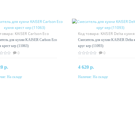
 товара:
KAISER Carlson Eco
Код товара:
KAISER Delta кухня
я крест кер (11063)
круг кер (11093)
итель для кухни KAISER Carlson Eco
Смеситель для кухни KAISER Delta 
я крест кер (11063)
круг кер (11093)
0
0
20 р.
4 620 р.
чие:
На складе
Наличие:
На складе
В корзину
В корзину