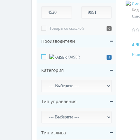
Код
KAIS
Смес
Товары со скидкой
0
Производители
4 9
Нали
KAISER
5
Категория
Тип управления
Тип излива