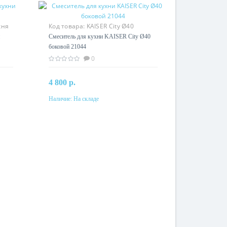
хня
Код товара:
KAISER City Ø40
боковой 21044
Смеситель для кухни KAISER City Ø40
боковой 21044
0
4 800 р.
Наличие:
На складе
В корзину