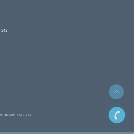
. 142
инимаем к оплате: