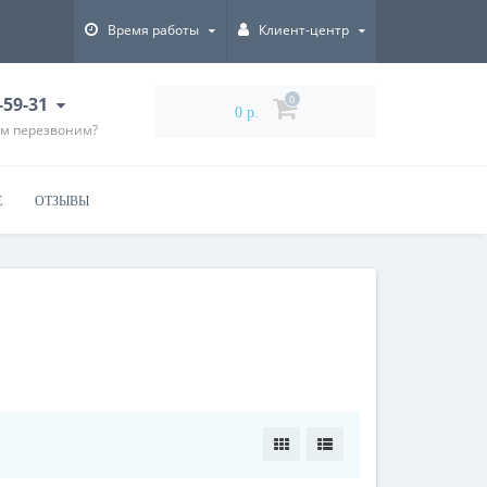
Время работы
Клиент-центр
6-59-31
0
0 р.
ам перезвоним?
Е
ОТЗЫВЫ