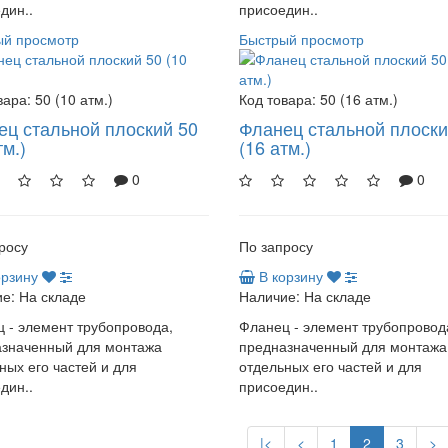
дин..
присоедин..
ый просмотр
Быстрый просмотр
вара:
50 (10 атм.)
Код товара:
50 (16 атм.)
ец стальной плоский 50
Фланец стальной плоски
тм.)
(16 атм.)
0
0
росу
По запросу
орзину
В корзину
е:
На складе
Наличие:
На складе
 - элемент трубопровода,
Фланец - элемент трубопровод
азначенный для монтажа
предназначенный для монтажа
ных его частей и для
отдельных его частей и для
дин..
присоедин..
|<
<
1
2
3
>