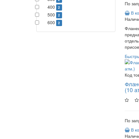
По зап
400
2
В к
500
2
Наличи
600
2
Фланец
предн
отдель
присое
Быстр
Код то
Флан
(10 а
По зап
В к
Наличи