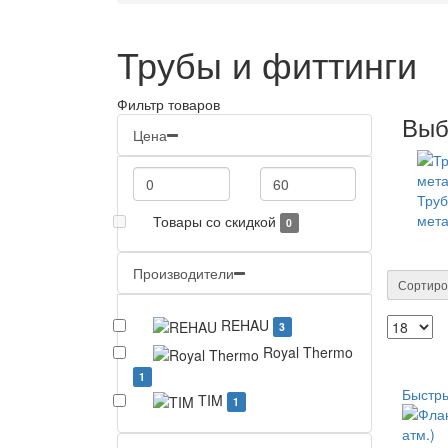
Трубы и фиттинги
Фильтр товаров
Выб
Цена
Тру
мет
Товары со скидкой
0
Производители
Сортиро
REHAU
3
Royal Thermo
1
Быстр
TIM
1