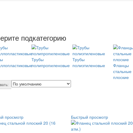
ерите подкатегорию
бы
Трубы
Трубы
аллопластиковые
полипропиленовые
полиэтиленовые
Фланцы
стальные
плоские
вать:
ый просмотр
Быстрый просмотр