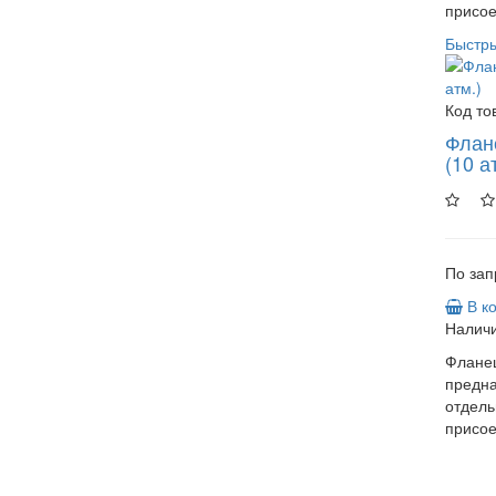
присое
Быстр
Код то
Флан
(10 а
По зап
В к
Наличи
Фланец
предн
отдель
присое