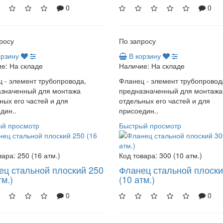
0
0
росу
По запросу
орзину
В корзину
е:
На складе
Наличие:
На складе
 - элемент трубопровода,
Фланец - элемент трубопровод
азначенный для монтажа
предназначенный для монтажа
ных его частей и для
отдельных его частей и для
дин..
присоедин..
ый просмотр
Быстрый просмотр
вара:
250 (16 атм.)
Код товара:
300 (10 атм.)
ец стальной плоский 250
Фланец стальной плоски
тм.)
(10 атм.)
0
0