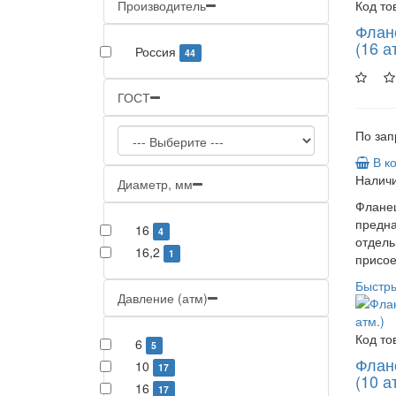
Производитель
Код то
Флан
(16 а
Россия
44
ГОСТ
По зап
В к
Наличи
Диаметр, мм
Фланец
предн
16
4
отдель
16,2
1
присое
Быстр
Давление (атм)
Код то
6
5
Флан
10
17
(10 а
16
17