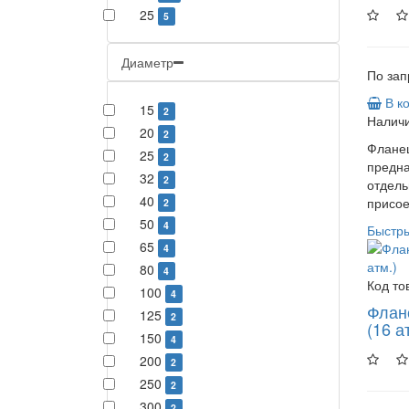
25
5
Диаметр
По зап
В к
15
2
Наличи
20
2
Фланец
25
2
предн
32
2
отдель
40
присое
2
50
4
Быстр
65
4
80
4
Код то
100
4
Флан
125
2
(16 а
150
4
200
2
250
2
300
2