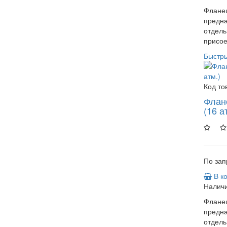
Фланец
предн
отдель
присое
Быстр
Код то
Флан
(16 а
По зап
В к
Наличи
Фланец
предн
отдель